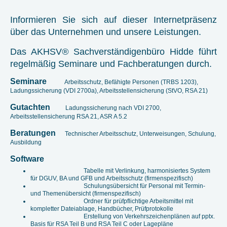
Informieren Sie sich auf dieser Internetpräsenz
über das Unternehmen und unsere Leistungen.
Das AKHSV
®
Sachverständigenbüro Hidde führt
regelmäßig Seminare und Fachberatungen durch.
Seminare
Arbeitsschutz, Befähigte Personen (TRBS 1203),
Ladungssicherung (VDI 2700a), Arbeitsstellensicherung (StVO, RSA 21)
Gutachten
Ladungssicherung nach VDI 2700,
Arbeitsstellensicherung RSA 21, ASR A 5.2
Beratungen
Technischer Arbeitsschutz, Unterweisungen, Schulung,
Ausbildung
Software
Tabelle mit Verlinkung, harmonisiertes System
für DGUV, BA und GFB und Arbeitsschutz (firmenspezifisch)
Schulungsübersicht für Personal mit Termin-
und Themenübersicht (firmenspezifisch)
Ordner für prüfpflichtige Arbeitsmittel mit
kompletter Dateiablage, Handbücher, Prüfprotokolle
Erstellung von Verkehrszeichenplänen auf pptx.
Basis für RSA Teil B und RSA Teil C oder Lagepläne