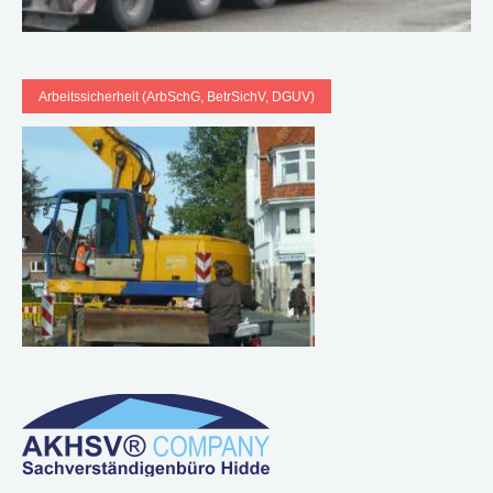
Arbeitssicherheit (ArbSchG, BetrSichV, DGUV)